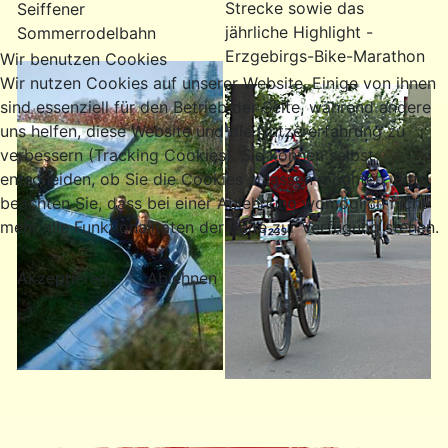
Strecke sowie das
Seiffener
jährliche Highlight -
Sommerrodelbahn
Erzgebirgs-Bike-Marathon
Wir benutzen Cookies
Wir nutzen Cookies auf unserer Website. Einige von ihnen
sind essenziell für den Betrieb der Seite, während andere
uns helfen, diese Website und die Nutzererfahrung zu
verbessern (Tracking Cookies). Sie können selbst
entscheiden, ob Sie die Cookies zulassen möchten. Bitte
beachten Sie, dass bei einer Ablehnung womöglich nicht
mehr alle Funktionalitäten der Seite zur Verfügung stehen.
Akzeptieren
Ablehnen