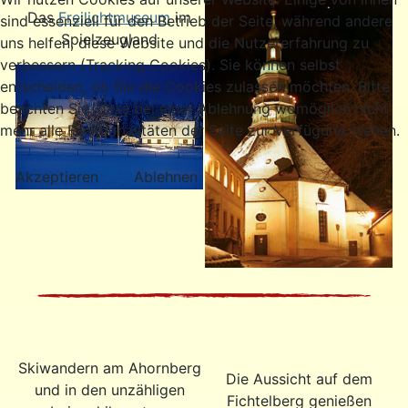
Das
Freilichtmuseum
im
sind essenziell für den Betrieb der Seite, während andere
Spielzeugland
uns helfen, diese Website und die Nutzererfahrung zu
verbessern (Tracking Cookies). Sie können selbst
entscheiden, ob Sie die Cookies zulassen möchten. Bitte
beachten Sie, dass bei einer Ablehnung womöglich nicht
mehr alle Funktionalitäten der Seite zur Verfügung stehen.
Akzeptieren
Ablehnen
Skiwandern am Ahornberg
Die Aussicht auf dem
und in den unzähligen
Fichtelberg genießen