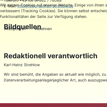
Telefon: +49 (0) 37362 / 76088
Wir nutzen Cookies auf unserer Website. Einige von ihnen s
E-Mail:
info@fewo-seiffen-strehlow.de
verbessern (Tracking Cookies). Sie können selbst entschei
Funktionalitäten der Seite zur Verfügung stehen.
Bildquellen
Akzeptieren
Ablehnen
Redaktionell verantwortlich
Karl-Heinz Strehlow
Wir sind bemüht, die Angaben so aktuell wie möglich, 
Datenverarbeitungsanlagenjeglicher Art, auch auszugswei