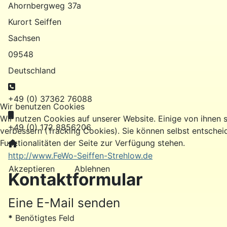
Ahornbergweg 37a
Kurort Seiffen
Sachsen
09548
Deutschland
Telefon:
+49 (0) 37362 76088
Wir benutzen Cookies
Mobil:
Wir nutzen Cookies auf unserer Website. Einige von ihnen s
+49 (0) 172 8856206
verbessern (Tracking Cookies). Sie können selbst entschei
Funktionalitäten der Seite zur Verfügung stehen.
Website:
http://www.FeWo-Seiffen-Strehlow.de
Akzeptieren
Ablehnen
Kontaktformular
Eine E-Mail senden
*
Benötigtes Feld